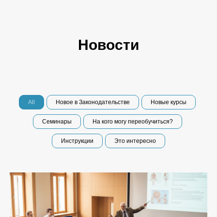
Новости
All
Новое в Законодательстве
Новые курсы
Семинары
На кого могу переобучиться?
Инструкции
Это интересно