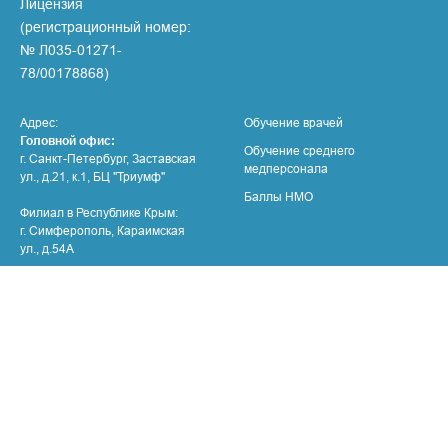
Лицензия
(регистрационный номер:
№ Л035-01271-
78/00178868)
Адрес:
Обучение врачей
Головной офис:
Обучение среднего
г. Санкт-Петербург, Заставская
медперсонала
ул., д.21, к.1, БЦ "Триумф"
Баллы НМО
Филиал в Республике Крым:
г. Симферополь, Караимская
ул., д.54А
Филиал в ДНР:
г. Мариуполь, пр. Ленина, 93Б
(95Б)
Филиал в Республике Дагестан:
г. Махачкала, Магомедтагирова
ул., д.161Г