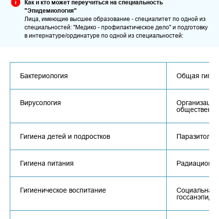
Как и кто может переучиться на специальность
"Эпидемиология"
Лица, имеющие высшее образование - специалитет по одной из
специальностей: "Медико - профилактическое дело" и подготовку
в интернатуре/ординатуре по одной из специальностей:
Бактериология
Общая гигие
Вирусология
Организация
общественно
Гигиена детей и подростков
Паразитолог
Гигиена питания
Радиационна
Гигиеническое воспитание
Социальная 
госсанэпидс